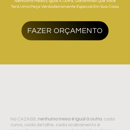
Nenhuma Mesa É Igual À Outra, Garantindo Que Você
Terá Uma Peça Verdadeiramente Especial Em Sua Casa.
FAZER ORÇAMENTO
Na CAZASB,
nenhuma mesa é igual à outra
: cada
curva, cada detalhe, cada acabamento é