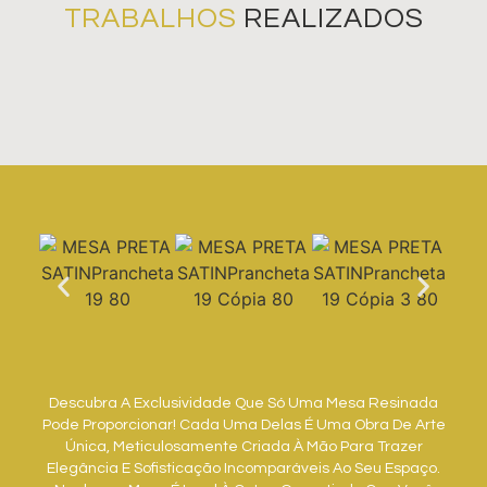
TRABALHOS
REALIZADOS
Descubra A Exclusividade Que Só Uma Mesa Resinada
Pode Proporcionar! Cada Uma Delas É Uma Obra De Arte
Única, Meticulosamente Criada À Mão Para Trazer
Elegância E Sofisticação Incomparáveis Ao Seu Espaço.