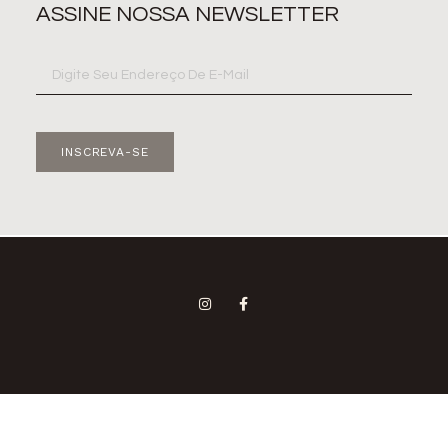
ASSINE NOSSA NEWSLETTER
INSCREVA-SE
CAZASB RESINADOS+©+2026+TODOS
OS+DIREITOS+RESERVADOS.+